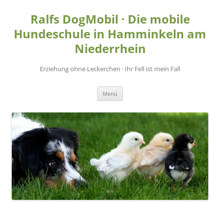
Zum
Inhalt
Ralfs DogMobil · Die mobile
springen
Hundeschule in Hamminkeln am
Niederrhein
Erziehung ohne Leckerchen · Ihr Fell ist mein Fall
Menü